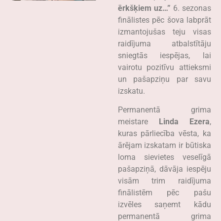
ērkšķiem uz…”
6. sezonas
finālistes pēc šova labprāt
izmantojušas teju visas
raidījuma atbalstītāju
sniegtās iespējas, lai
vairotu pozitīvu attieksmi
un pašapziņu par savu
izskatu.
Permanentā grima
meistare
Linda Ezera
,
kuras pārliecība vēsta, ka
ārējam izskatam ir būtiska
loma sievietes veselīgā
pašapziņā, dāvāja iespēju
visām trim raidījuma
finālistēm pēc pašu
izvēles saņemt kādu
permanentā grima