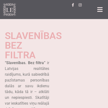
SLAVENĪBAS
BEZ
FILTRA
“Slavenības. Bez filtra”
ir
Latvijas realitātes
raidījums, kurā sabiedrībā
pazīstamas personības
dalās ar savu ikdienu
tādu, kāda tā ir – atklāti
un nepiespiesti. Skatītāji
var ieskatīties viņu reālajā