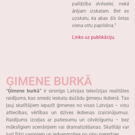
palīdzība dvēselei, nekā
ārējam izskatam. Bet es
uzskatu, ka abas šīs lietas
viena otru papildina.”
Links uz publikāciju.
ĢIMENE BURKĀ
“Ģimene burkā”
ir sirsnīgs Latvijas televīzijas realitātes
raidījums, kas sniedz ieskatu dažādu ģimeņu ikdienā. Tas
ļauj skatītājiem iepazīt ģimenes no visas Latvijas – viņu
attiecības, vērtības un dzīves ikdienas izaicinājumus.
Raidījums izceļas ar patiesumu un cilvēcīgumu – bez
mākslīgiem scenārijiem vai dramatizēšanas. Skatītāji var
just līdzi varoņiem un iedvesmoties no viņu pieredzes.