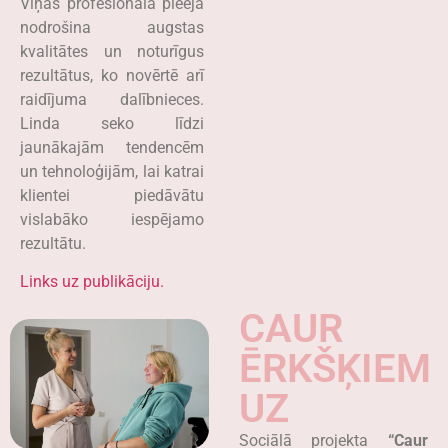
Viņas profesionālā pieeja
nodrošina augstas
kvalitātes un noturīgus
rezultātus, ko novērtē arī
raidījuma dalībnieces.
Linda seko līdzi
jaunākajām tendencēm
un tehnoloģijām, lai katrai
klientei piedāvātu
vislabāko iespējamo
rezultātu.
Links uz publikāciju.
CAUR
ĒRKŠĶIEM
UZ
Sociālā projekta
“Caur