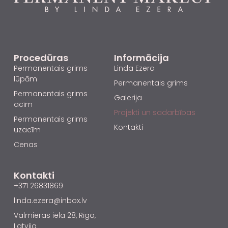
Procedūras
Informācija
Permanentais grims
Linda Ezera
lūpām
Permanentais grims
Permanentais grims
Galerija
acīm
Projekti un sadarbības
Permanentais grims
Kontakti
uzacīm
Cenas
Kontakti
+371 26831869
linda.ezera@inbox.lv
Valmieras iela 28, Rīga,
Latvija