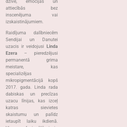
dzīvē, emocijās un
attiecībās bez
inscenējuma vai
izskaistinājumiem.
Raidījuma dalībniecēm
Sendijai un Danutei
uzacis ir veidojusi
Linda
Ezera
– pieredzējusi
permanentā grima
meistare, kas
specializējas
mikropigmentācijā kopš
2017. gada. Linda rada
dabiskas un precīzas
uzacu līnijas, kas izceļ
katras sievietes
skaistumu un palīdz
ietaupīt laiku ikdienā.