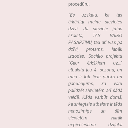
procedūru.
“Es uzskatu, ka tas
ārkārtīgi maina sievietes
dzīvi. Ja sieviete jūtas
skaista, TAS VAIRO
PAŠAPZIŅU, tad arī viss pa
dzīvi, protams, labāk
izdodas. Sociālo projektu
“Caur ērkšķiem uz…”
atbalstu jau 4. sezonu, un
man ir ļoti liels prieks un
gandarījums, ka varu
palīdzēt sievietēm arī šādā
veidā. Kāds varbūt domā,
ka sniegtais atbalsts ir tāds
nenozīmīgs un šīm
sievietēm vairāk
nepieciešama dziļāka