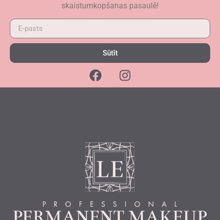
skaistumkopšanas pasaulē!
Sūtīt