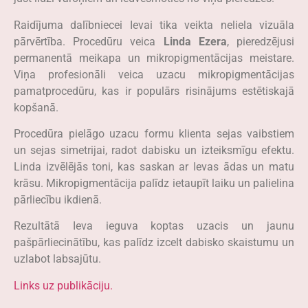
Raidījuma dalībniecei Ievai tika veikta neliela vizuāla
pārvērtība. Procedūru veica
Linda Ezera
, pieredzējusi
permanentā meikapa un mikropigmentācijas meistare.
Viņa profesionāli veica uzacu mikropigmentācijas
pamatprocedūru, kas ir populārs risinājums estētiskajā
kopšanā.
Procedūra pielāgo uzacu formu klienta sejas vaibstiem
un sejas simetrijai, radot dabisku un izteiksmīgu efektu.
Linda izvēlējās toni, kas saskan ar Ievas ādas un matu
krāsu. Mikropigmentācija palīdz ietaupīt laiku un palielina
pārliecību ikdienā.
Rezultātā Ieva ieguva koptas uzacis un jaunu
pašpārliecinātību, kas palīdz izcelt dabisko skaistumu un
uzlabot labsajūtu.
Links uz publikāciju.